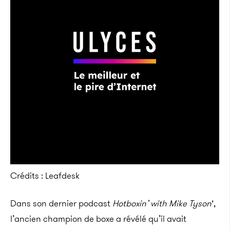
Crédits : Leafdesk
Dans son dernier podcast
Hotboxin’ with Mike Tyson
‘,
l’ancien champion de boxe a révélé qu’il avait