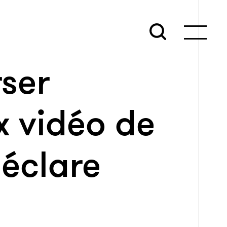
ser
x vidéo de
 déclare