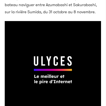
bateau naviguer entre Azumabashi et Sakurabashi,
sur la rivière Sumida, du 31 octobre au 8 novembre.