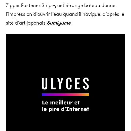
Zipper Fastener Ship », cet étrange bateau donne
l’impression d’ouvrir l’eau quand il navigue, d’après le
site d’art japonais
Sumiyume
.