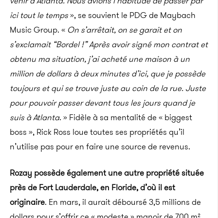
venir à Atlanta.
Nous avions l’habitude de passer par
ici tout le temps
», se souvient le PDG de
Maybach
Music
Group.
«
On s’arrêtait, on se garait et on
s’exclamait “Bordel !
” Après avoir signé mon contrat et
obtenu ma situation, j’ai acheté une maison à un
million de dollars à deux minutes d’ici, que je possède
toujours et qui se trouve juste au coin de la rue. Juste
pour pouvoir passer devant tous les jours quand je
suis à Atlanta
.
» Fidèle à sa mentalité de « biggest
boss », Rick Ross loue toutes ses propriétés qu’il
n’utilise pas pour en faire une source de revenus.
Rozay
possède également une autre propriété située
près de Fort
Lauderdale
, en Floride, d’où il est
originaire
.
En mars, il aurait déboursé 3,5 millions de
dollars pour s’offrir ce « modeste » manoir de 700 m²,