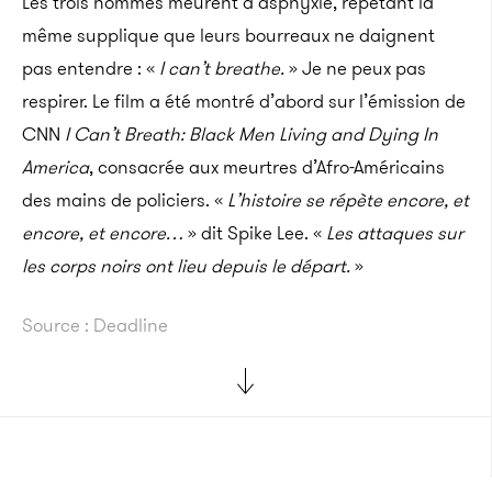
Les trois hommes meurent d’asphyxie, répétant la
même supplique que leurs bourreaux ne daignent
pas entendre : «
I can’t breathe.
» Je ne peux pas
respirer. Le film a été montré d’abord sur l’émission de
CNN
I Can’t Breath: Black Men Living and Dying In
America
, consacrée aux meurtres d’Afro-Américains
des mains de policiers. «
L’histoire se répète encore, et
encore, et encore…
» dit Spike Lee. «
Les attaques sur
les corps noirs ont lieu depuis le départ.
»
Source : Deadline