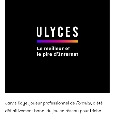
Jarvis Kaye, joueur professionnel de
Fortnite
, a été
définitivement banni du jeu en réseau pour triche.