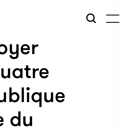
oyer
quatre
ublique
e du