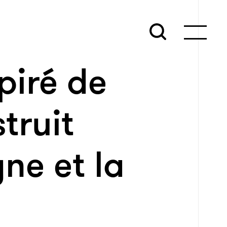
piré de
truit
gne et la