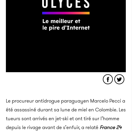
Le procureur antidrogue paraguayen Marcelo Pecci a
été assassiné durant sa lune de miel en Colombie. Les
tueurs sont arrivés en jet-ski et ont tiré sur l’homme
depuis le rivage avant de s’enfuir, a relaté
France 24