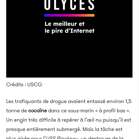
Crédits : USCG
Les trafiquants de drogue avaient entassé environ 1,5
tonne de
cocaïne
dans ce sous-marin « à profil bas ».
Un engin très difficile à repérer à l’œil nu puisqu’il est
presque entièrement submergé. Mais la tâche est
plus aisée pour l’
USS Pinckney
, un destroyer de la