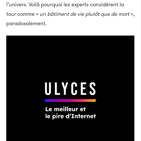
l’univers. Voilà pourquoi les experts considèrent la
tour comme «
un bâtiment de vie plutôt que de mort
»,
paradoxalement.