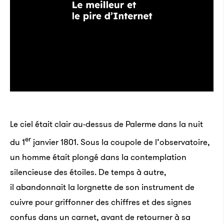
Le ciel était clair au-dessus de Palerme dans la nuit
er
du 1
janvier 1801. Sous la coupole de l’observatoire,
un homme était plongé dans la contemplation
Il existe des milliers de sites potentiels dans le
silencieuse des étoiles. De temps à autre,
Système solaire
il abandonnait la lorgnette de son instrument de
Crédits : NASA
cuivre pour griffonner des chiffres et des signes
confus dans un carnet, avant de retourner à sa
«
On rêve tout de dix à quinze ans, en gros
», disait