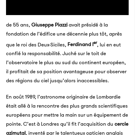
aucun doute), être témoins de cet envol n’en
demeure pas moins enthousiasmant. «
Quand on
pense aux progrès que nous avons faits au cours des
de 55 ans,
Giuseppe Piazzi
avait présidé à la
dix dernières années
», conclut l’astronome-
fondation de l’édifice une décennie plus tôt, après
entrepreneur avant de partir prendre son avion, «
il
er
que le roi des Deux-Siciles,
Ferdinand I
, lui en eut
est excitant d’imaginer où on en sera dans les dix
confié la responsabilité. Juché sur le toit de
prochaines !
»
l’observatoire le plus au sud du continent européen,
il profitait de sa position avantageuse pour observer
des régions du ciel jusqu’alors inaccessibles.
En août 1989, l’astronome originaire de Lombardie
était allé à la rencontre des plus grands scientifiques
européens pour mettre la main sur un équipement de
pointe. C’est à Londres qu’il fit l’acquisition du
cercle
azimutal
, inventé par le talentueux opticien anglais