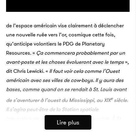
de l’espace américain vise clairement à déclencher
une nouvelle ruée vers l’or, cosmique cette fois,
qu’anticipe volontiers le PDG de Planetary
Resources. «
Ça commencera probablement par un
avant-poste et les choses évolueront avec le temps
»,
dit Chris Lewicki. «
Il faut voir cela comme l’Ouest
américain avec ses villes de cow-boys. Il y aura des
bases, comme quand on se rendait à St. Louis avant
e
de s’aventurer à l’ouest du Mississippi, au XIX
siècle.
Il s’agira peut-être de la Station spatiale
internationale ou d’une station commerciale. À St.
Lire plus
Louis, on faisait le plein de provisions et