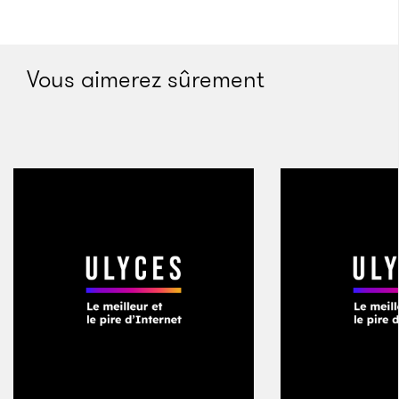
Vous aimerez sûrement
La vie secrète des célébrités
toxicomanes
L’énième séjour en cure de désintoxication de telle ou
telle star hollywoodienne n’étonne plus personne de
nos jours, la presse à scandale est saturée des
dérives alcaloïdes des stars. Mais si la nouvelle ne
fait plus événement, des questions subsistent :
Pourquoi les stars se droguent-elles et que sait-on
vraiment de ces séjours en rehab ? Le journaliste Neal