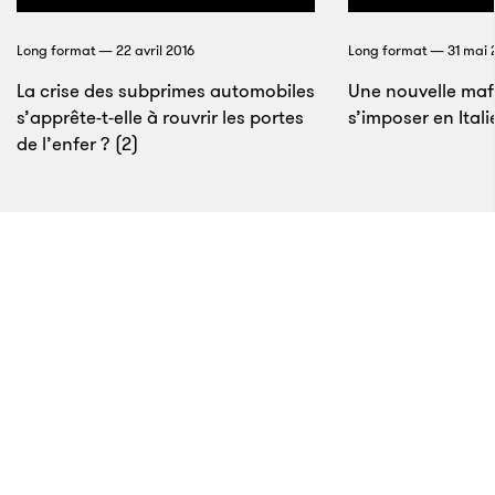
Gabler a mené l’enquête pour y répondre.
Lire la
Long format — 22 avril 2016
Long format — 31 mai
suite
La crise des subprimes automobiles
Une nouvelle mafi
s’apprête-t-elle à rouvrir les portes
s’imposer en Itali
de l’enfer ? (2)
4