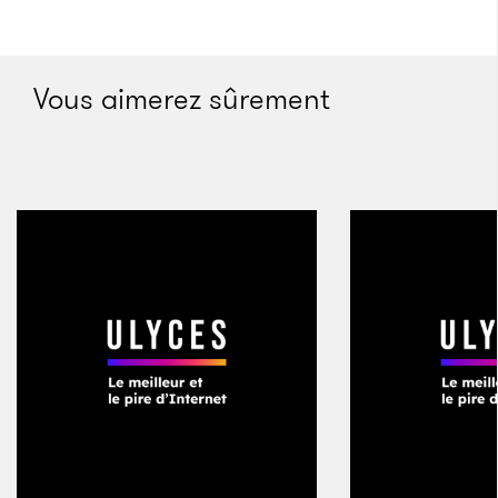
combat, au même titre que les hommes. Les
skjaldmös partaient en raid pour conquérir de
nouveaux territoires et pouvaient prétendre aux plus
Vous aimerez sûrement
hautes fonctions d’un royaume. La mythologie
nordique parle aussi de divinités guerrières appelées
valkyries.
Dans le livre
Les Vikings, premiers Européens
écrit
sous la direction de Régis Boyer, un chapitre entier
est dédié à la femme viking, qui était «
en avance
»
sur son temps. Jenny Jochens y explique qu’elles
avaient un rôle plus important que les autres
Européennes concernant «
la propriété, la vie
économique et la vie culturelle
». Par exemple, leur
travail de fabrication et d’utilisation de la laine était