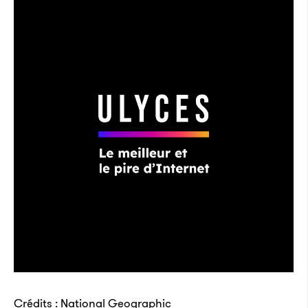
Crédits : Natio­nal Geogra­phic