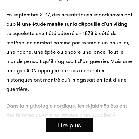
En septembre 2017, des scientifiques scandinaves ont
publié une étude
menée sur la dépouille d’un viking
.
Le squelette avait été déterré en 1878 à côté de
matériel de combat comme par exemple un bouclier,
une hache, une épée ou encore une lance. Tout le
monde pensait qu’il s’agissait d’un guerrier. Mais une
analyse ADN appuyée par des recherches
historiques ont montré qu’il s’agissait en fait d’une
guerrière.
Dans la mythologie nordique, les skjaldmös étaient
des femmes guerrières armées d’un bouclier. À
Lire plus
l’image de Brida, Þórunn ou Lagertha, elles étaient
reconnues pour leur courage et leur vaillance au