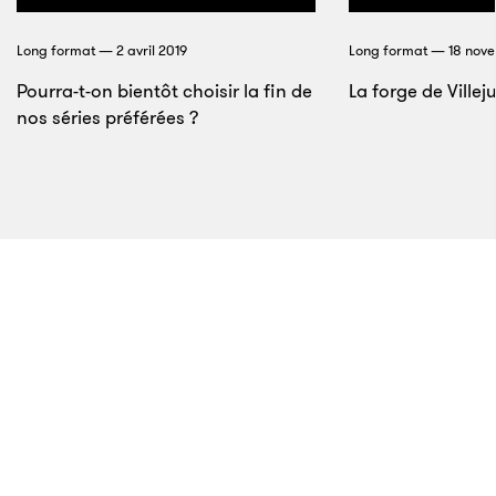
essentiel à la vie des familles nordiques et a
contribué à la place importante du royaume des
Long format — 2 avril 2019
Long format — 18 nov
vikings dans le commerce international.
Pourra-t-on bientôt choisir la fin de
La forge de Villeju
nos séries préférées ?
8