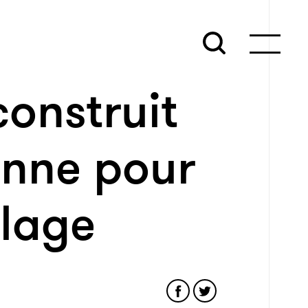
 construit
enne pour
llage