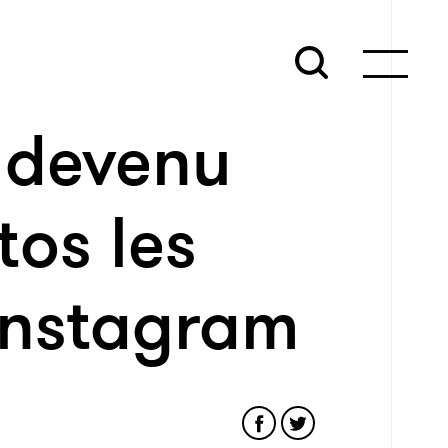
t devenu
tos les
’Instagram