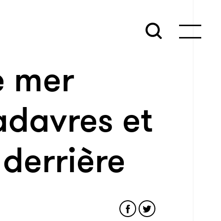
e mer
davres et
 derrière