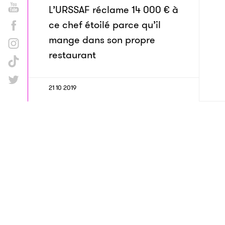
L’URSSAF réclame 14 000 € à
ce chef étoilé parce qu’il
mange dans son propre
restaurant
21 10 2019
Cet énorme requin blanc
s’est fait croquer la tête par
un prédateur encore plus
grand