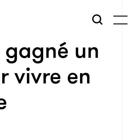
 gagné un
 vivre en
e