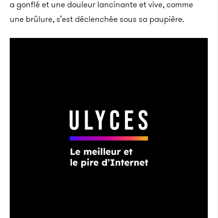
a gonflé et une douleur lancinante et vive, comme
une brûlure, s’est déclenchée sous sa paupière.