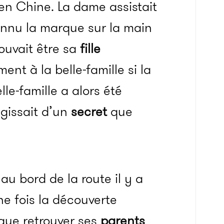
en Chine. La dame assistait
connu la marque sur la main
pouvait être sa
fille
nt à la belle-famille si la
le-famille a alors été
agissait d’un
secret
que
e au bord de la route il y a
Une fois la découverte
que retrouver ses
parents