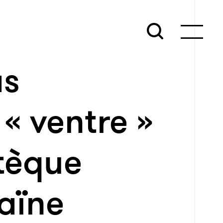
as
 « ventre »
tèque
aïne