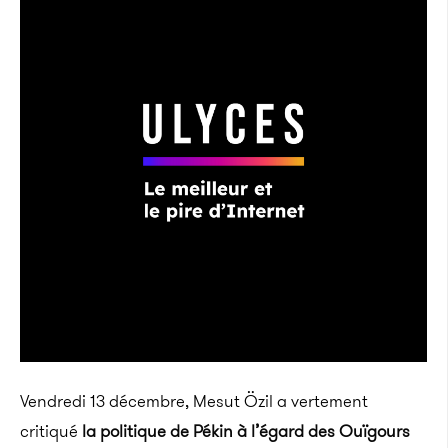
Vendredi 13 décembre, Mesut Özil a vertement
critiqué
la politique de Pékin à l’égard des Ouïgours