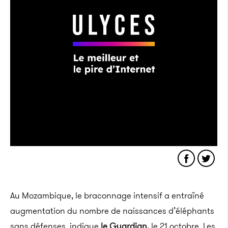
Au Mozambique, le braconnage intensif a entraîné
augmentation du nombre de naissances d’éléphants
sans défenses, indique
le
Guardian,
le 21 octobre
.
Les