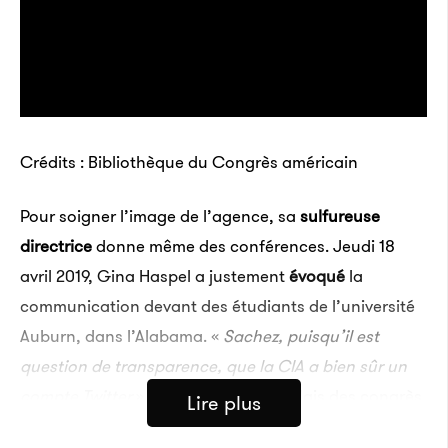
Crédits : Bibliothèque du Congrès américain
Pour soigner l’image de l’agence, sa
sulfureuse
directrice
donne même des conférences. Jeudi 18
avril 2019, Gina Haspel a justement
évoqué
la
communication devant des étudiants de l’université
Auburn, dans l’Alabama. «
Sachez, puisqu’il est
question de transparence, que la CIA a bien sûr un
compte Twitter
», a-t-elle lancé au palais des congrès
Lire plus
The Hotel. «
Et notre service de presse est prêt à