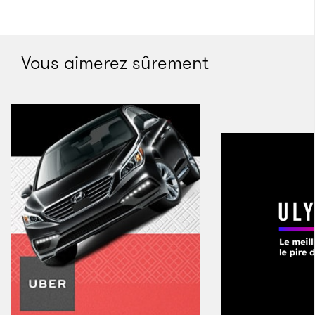
Ces femmes risquent leur vie pour faire tomber
la mafia calabraise
Vous aimerez sûrement
Une procureure italienne mise sur la rébellion et la
coopération des femmes de la ‘Ndrangheta pour
venir à bout de cette organisation criminelle
tentaculaire.
Patrick Kluivert a-t-il caché chez lui un
complice de la mafia napolitaine ?
L’ex-directeur du football du Paris Saint-Germain
aurait abrité chez lui un voleur de tableaux en cavale,
du temps où il jouait au FC Barcelone.