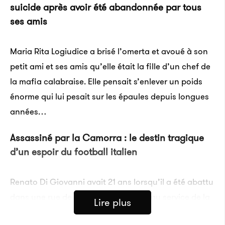
suicide après avoir été abandonnée par tous
ses amis
Maria Rita Logiudice a brisé l’omerta
et avoué à son
petit ami et ses amis qu’elle était la fille d’un chef de
la mafia calabraise. Elle pensait s’enlever un poids
énorme qui lui pesait sur les épaules depuis longues
années…
Assassiné par la Camorra : le destin tragique
d’un espoir du football italien
Renato Di Giovanni avait 21 ans lorsqu’il a été abattu
dans une rue de Naples. Il s’était mis au service de la
Lire plus
mafia.