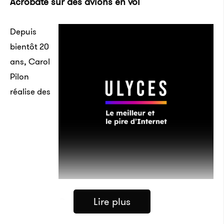
Acrobate sur des avions en vol
Depuis
bientôt 20
ans, Carol
Pilon
réalise des
Lire plus
Carol Pilon sur son avion
Crédits : Third Strike