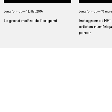
société, comme beaucoup d’Allemands. Mais Klaus
Teuber l’est à tel point qu’il a créé l’un des jeux les
Long format — 1 juillet 2014
Long format — 15 mars
plus populaires au monde :
Catane
.
Le grand maître de l’origami
Instagram et NFT
artistes numériqu
percer
3