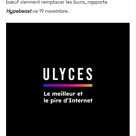
bœuf viennent remplacer les buns, rapporte
Hypebeast
ce 19 novembre.