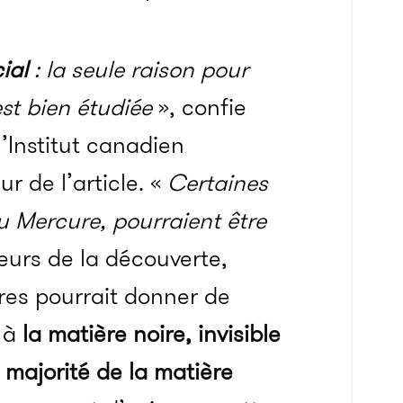
ial
: la seule raison pour
est bien étudiée
», confie
l’Institut canadien
r de l’article.
«
Certaines
u Mercure, pourraient être
eurs de la découverte,
ures pourrait donner de
t à
la matière noire, invisible
 majorité de la matière