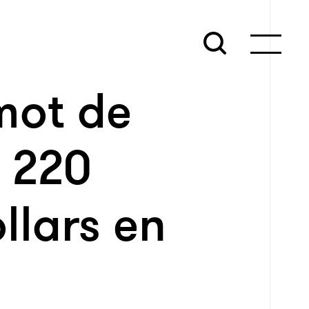
 mot de
d 220
llars en