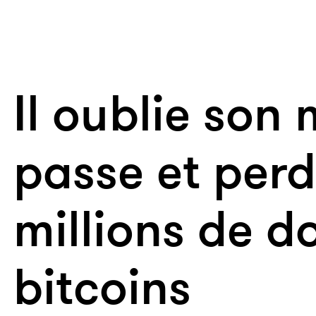
Il oublie son
passe et per
millions de do
bitcoins