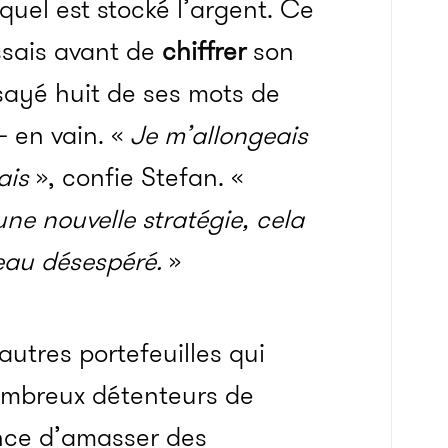
quel est stocké l’argent. Ce
ssais avant de
chiffrer
son
ssayé huit de ses mots de
 en vain. «
Je m’allongeais
ais
», confie Stefan. «
 une nouvelle stratégie, cela
veau désespéré.
»
autres portefeuilles qui
 nombreux détenteurs de
nce d’amasser des