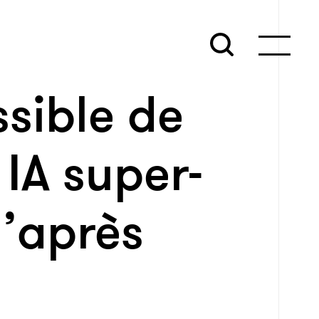
ssible de
 IA super-
d’après