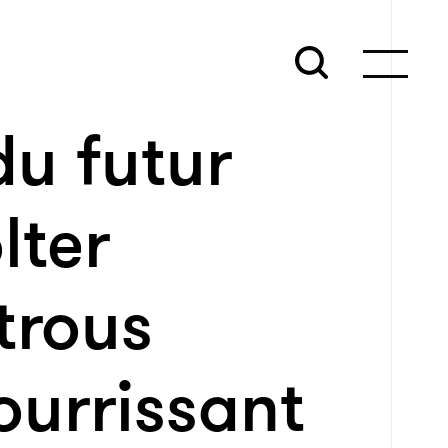
du futur
lter
trous
ourrissant