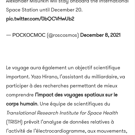
Alexander Misurkin will stay onboard the International
Space Station until December 20.
pic.twitter.com/0bQCVHwUb2
— РОСКОСМОС (@roscosmos)
December 8, 2021
Le voyage aura également un objectif scientifique
important.
Yozo
Hirano
, l’assistant du milliardaire, va
participer à des recherches permettant de mieux
comprendre
l’impact des voyages spatiaux sur le
corps humain
.
Une équipe de scientifiques du
Translational
Research
Institute
for
Space
Health
(
TRISH
)
prévoit l’analyse de données relatives à
l’activité de l’électrocardiogramme, aux mouvements,