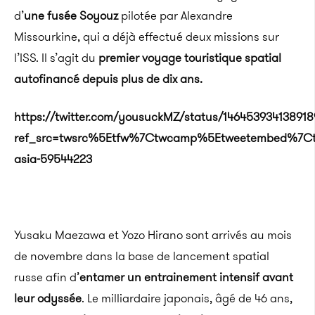
d’
une fusée
Soyouz
pilotée par Alexandre
Missourkine
, qui a déjà effectué deux missions sur
l’
ISS
.
Il s’agit du
premier voyage touristique spatial
autofinancé depuis plus de dix ans.
https://twitter.com/yousuckMZ/status/146453934138918
ref_src=twsrc%5Etfw%7Ctwcamp%5Etweetembed%7Ct
asia-59544223
Yusaku
Maezawa
et
Yozo
Hirano
sont arrivés au mois
de novembre dans la base de lancement spatial
russe afin d’
entamer un
entrainement
intensif avant
leur odyssée
.
Le milliardaire japonais, âgé de 46 ans,