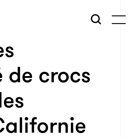
es
 de crocs
les
alifornie