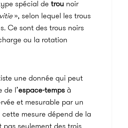
type spécial de
trou
noir
itie
», selon lequel les trous
s. Ce sont des trous noirs
charge ou la rotation
existe une donnée qui peut
 de l’
espace-temps
à
servée et mesurable par un
e cette mesure dépend de la
et pas seulement des trois