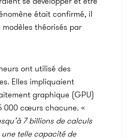
raient se développer et être
énomène était confirmé, il
s modèles théorisés par
heurs ont utilisé des
s. Elles impliquaient
 traitement graphique (GPU)
5 000 cœurs chacune. «
qu’à 7 billions de calculs
ne telle capacité de