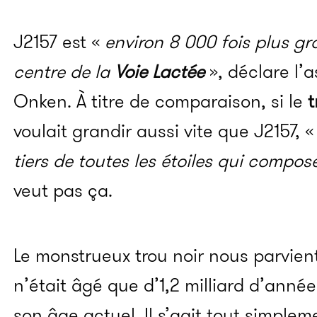
J2157 est «
environ 8 000 fois plus gr
centre de la
Voie Lactée
», déclare l’
Onken. À titre de comparaison, si le
t
voulait grandir aussi vite que J2157, «
tiers de toutes les étoiles qui compose
veut pas ça.
Le monstrueux trou noir nous parvien
n’était âgé que d’1,2 milliard d’anné
son âge actuel. Il s’agit tout simple