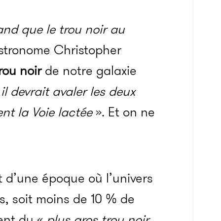
and que le trou noir au
astronome Christopher
rou noir
de notre galaxie
il devrait avaler les deux
nt la Voie lactée
». Et on ne
t d’une époque où l’univers
es, soit moins de 10 % de
ment du «
plus gros trou noir