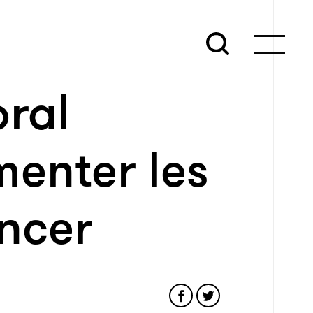
oral
menter les
ncer