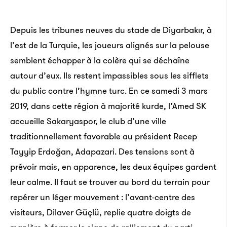
Research Project) avait pour but d’étu­dier la balis­
tique des rentrées atmo­sphères. En d’autres termes,
Depuis les tribunes neuves du stade de Diyarbakır, à
les dépar­te­ments de la défense du Canada et des
l’est de la Turquie, les joueurs alignés sur la pelouse
États-Unis lançaient des projec­tiles dans l’es­pace, à
semblent échapper à la colère qui se déchaîne
l’aide d’un énorme canon, afin d’étu­dier leur trajec­
autour d’eux. Ils restent impassibles sous les sifflets
toire et leur vitesse.
du public contre l’hymne turc. En ce samedi 3 mars
2019, dans cette région à majorité kurde, l’Amed SK
Baha­mas : décou­vrez une île privée trans­for­
accueille Sakaryaspor, le club d’une ville
mée en parc d’at­trac­tions géant
traditionnellement favorable au président Recep
Tayyip Erdoğan, Adapazari. Des tensions sont à
L’île de CocoCay n’abrite plus de pirates depuis
prévoir mais, en apparence, les deux équipes gardent
long­temps, mais ce joyau des Baha­mas est en train
leur calme. Il faut se trouver au bord du terrain pour
de deve­nir le plus grand parc aqua­tique des
repérer un léger mouvement : l’avant-centre des
Caraïbes.
visiteurs, Dilaver Güçlü, replie quatre doigts de