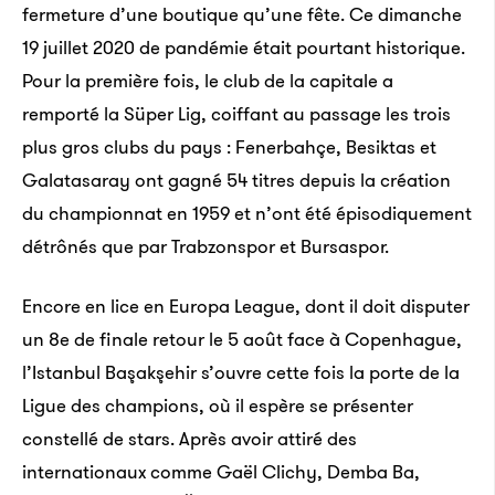
du monde. Bien­ve­nue à Ketama, village du Rif où est
fermeture d’une boutique qu’une fête. Ce dimanche
produit le meilleur hash de la planète.
19 juillet 2020 de pandémie était pourtant historique.
Pour la première fois, le club de la capitale a
Mada­gas­car : visi­tez le cime­tière de pirates de
remporté la Süper Lig, coiffant au passage les trois
l’île Sainte-Marie
plus gros clubs du pays : Fenerbahçe, Besiktas et
Galatasaray ont gagné 54 titres depuis la création
Située aux abords de la route commer­ciales des
du championnat en 1959 et n’ont été épisodiquement
Indes orien­tales, les pirates du monde entier l’ont
détrônés que par Trabzonspor et Bursaspor.
occu­pée pendant près d’un siècle, jusqu’à la colo­ni­
sa­tion française de Mada­gas­car à la fin des années
Encore en lice en Europa League, dont il doit disputer
1700.
un 8e de finale retour le 5 août face à Copenhague,
l’Istanbul Başakşehir s’ouvre cette fois la porte de la
Ligue des champions, où il espère se présenter
constellé de stars. Après avoir attiré des
internationaux comme Gaël Clichy, Demba Ba,