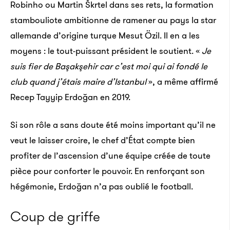
Robinho ou Martin Škrtel dans ses rets, la formation
stambouliote ambitionne de ramener au pays la star
allemande d’origine turque Mesut Özil. Il en a les
moyens : le tout-puissant président le soutient. «
Je
suis fier de Başakşehir car c’est moi qui ai fondé le
club quand j’étais maire d’Istanbul
», a même affirmé
Recep Tayyip Erdoğan en 2019.
Crédits : Kons­tan­tin Kali­shko
Si son rôle a sans doute été moins important qu’il ne
veut le laisser croire, le chef d’État compte bien
profiter de l’ascension d’une équipe créée de toute
pièce pour conforter le pouvoir. En renforçant son
La Barbade : admi­rez les vestiges de canons
hégémonie, Erdoğan n’a pas oublié le football.
qui envoyaient des objets dans l’es­pace
Coup de griffe
Dans les années 1960, Project HARP (High Alti­tude