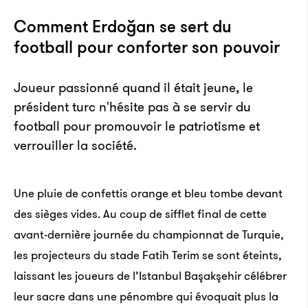
Comment Erdoğan se sert du
Pour combattre la délinquance dans les quar­tiers les
football pour conforter son pouvoir
plus pauvres de la capi­tale du Kenya, Eliza­beth
Njoroge a fondé le Ghetto Clas­sics Orches­tra, inté­
Joueur passionné quand il était jeune, le
gra­le­ment formé avec les jeunes des bidon­villes.
président turc n'hésite pas à se servir du
football pour promouvoir le patriotisme et
Libe­ria : visi­tez l’île aux singes
verrouiller la société.
Joseph Thomas est le gardien de l’île aux singes, un
Une pluie de confettis orange et bleu tombe devant
archi­pel plein de chim­pan­zés.
des sièges vides. Au coup de sifflet final de cette
Maroc : allez goûter le meilleur haschisch du
avant-dernière journée du championnat de Turquie,
monde
les projecteurs du stade Fatih Terim se sont éteints,
laissant les joueurs de l’Istanbul Başakşehir célébrer
Cette ville maro­caine produit le meilleur haschisch
leur sacre dans une pénombre qui évoquait plus la